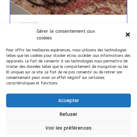
ARTISAN
Gérer le consentement aux
CAN RAYNAL Boucher
cookies
Charcutier Traiteur
Pour offrir les meilleures expériences, nous utilisons des technologies
AJOUTÉ LE 7 NOVEMBRE 2024
telles que les cookies pour stocker et/ou accéder aux informations des
appareils. Le fait de consentir à ces technologies nous permettra de
traiter des données telles que le comportement de navigation ou les
ID uniques sur ce site. Le fait de ne pas consentir ou de retirer son
66
ponteilla
consentement peut avoir un effet négatif sur certaines
caractéristiques et fonctions.
Accepter
Refuser
Aide Inscription et Utilisation
Voir les préférences
Politique de cookies (UE)
Mentions légales cgu cgv