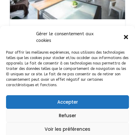
ARTISAN
Gérer le consentement aux
Maisons d'Intérieur -
cookies
constructeur de maisons en
Pour offrir les meilleures expériences, nous utilisons des technologies
ossature bois à Caen
telles que les cookies pour stocker et/ou accéder aux informations des
appareils. Le fait de consentir à ces technologies nous permettra de
AJOUTÉ LE 7 AVRIL 2025
traiter des données telles que le comportement de navigation ou les
ID uniques sur ce site. Le fait de ne pas consentir ou de retirer son
consentement peut avoir un effet négatif sur certaines
14
Caen
caractéristiques et fonctions.
Accepter
Refuser
Aide Inscription et Utilisation
Voir les préférences
Politique de cookies (UE)
Mentions légales cgu cgv