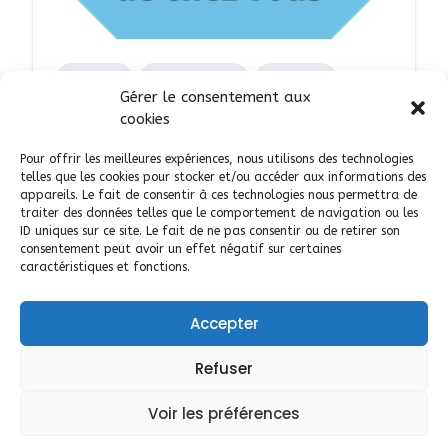
ARTISAN
COMMERÇANT
SERVICES
Gérer le consentement aux
TERROIR ET ARTISANAT
cookies
Publicité gratuite tpe
Pour offrir les meilleures expériences, nous utilisons des technologies
entreprise micro-entreprise
telles que les cookies pour stocker et/ou accéder aux informations des
appareils. Le fait de consentir à ces technologies nous permettra de
AJOUTÉ LE 30 OCTOBRE 2023
traiter des données telles que le comportement de navigation ou les
ID uniques sur ce site. Le fait de ne pas consentir ou de retirer son
consentement peut avoir un effet négatif sur certaines
66
ponteilla
caractéristiques et fonctions.
Accepter
Refuser
Aide Inscription et Utilisation
Voir les préférences
Politique de cookies (UE)
Mentions légales cgu cgv
Tarifs
Ecrire au site