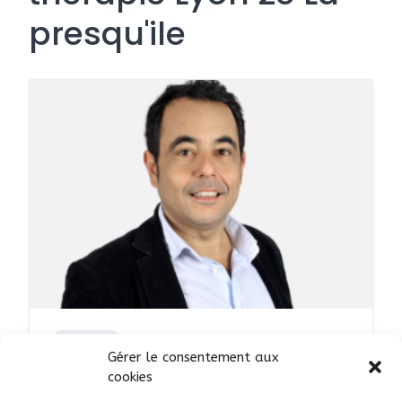
presqu'ile
SERVICES
Gérer le consentement aux
Cabinet de gestalt-thérapie-
cookies
psychothérapie