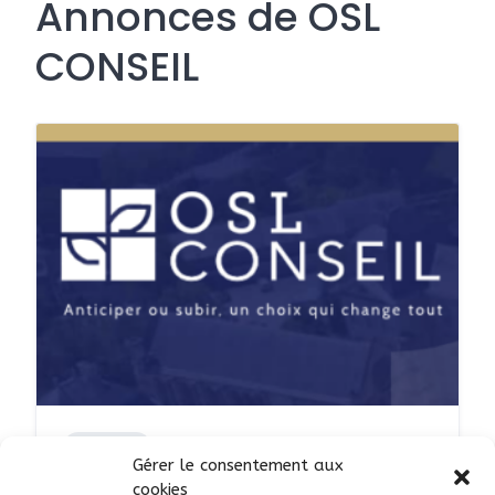
Annonces de OSL
CONSEIL
SERVICES
Gérer le consentement aux
OSL - cabinet de conseil en
cookies