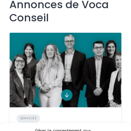
Annonces de Voca
Conseil
SERVICES
Voca Conseil - avocat à
Gérer le consentement aux