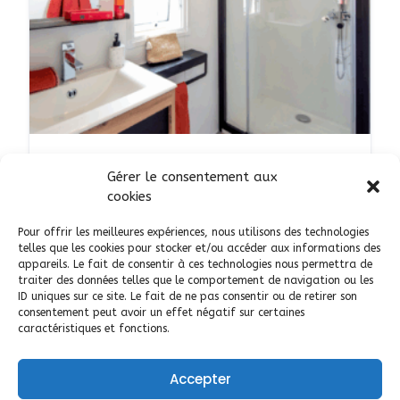
SERVICES
Gérer le consentement aux
Camping Ariane - terrain de
cookies
camping à Merville-
Pour offrir les meilleures expériences, nous utilisons des technologies
Franceville (14)
telles que les cookies pour stocker et/ou accéder aux informations des
appareils. Le fait de consentir à ces technologies nous permettra de
AJOUTÉ LE 22 AVRIL 2025
traiter des données telles que le comportement de navigation ou les
ID uniques sur ce site. Le fait de ne pas consentir ou de retirer son
consentement peut avoir un effet négatif sur certaines
14
Merville-Franceville
caractéristiques et fonctions.
Accepter