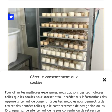
Gérer le consentement aux
TERROIR ET ARTISANAT
cookies
Fromage de chèvre fermier au
Pour offrir les meilleures expériences, nous utilisons des technologies
lait cru entier
telles que les cookies pour stocker et/ou accéder aux informations des
appareils. Le fait de consentir à ces technologies nous permettra de
AJOUTÉ LE 22 JUIN 2024
traiter des données telles que le comportement de navigation ou les
ID uniques sur ce site. Le fait de ne pas consentir ou de retirer son